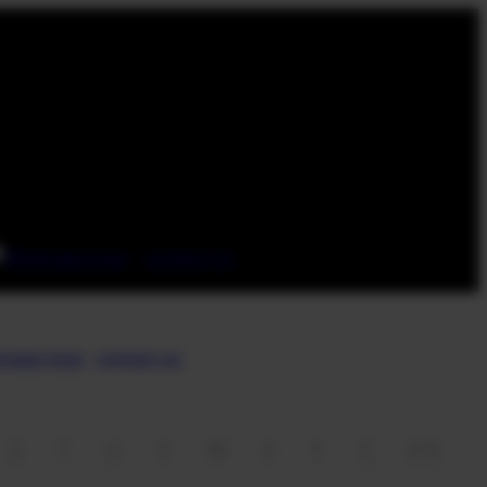
Contact Us
contact us
S
T
U
V
W
X
Y
Z
0-9