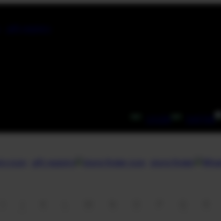
gift registry
LOGIN
DAFTAR
gift registry
store finder
I
J
K
L
M
N
O
P
Q
R