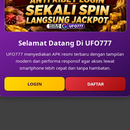
Selamat Datang Di UFO777
UFO777 menyediakan APK resmi terbaru dengan tampilan
modern dan performa responsif agar akses lewat
smartphone lebih cepat dan tanpa hambatan.
LOGIN
DAFTAR