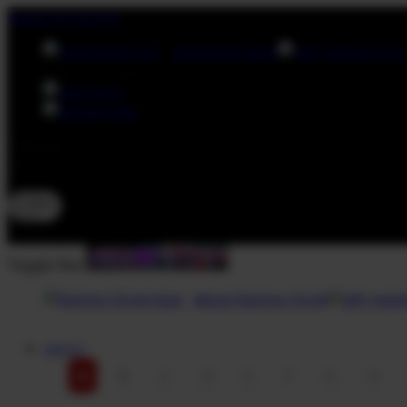
lewati ke Konten
download apps
download app from:
Bahasa
ID
Toggle Nav
about Kanmo Circle
UFO777
A
B
C
D
E
F
G
H