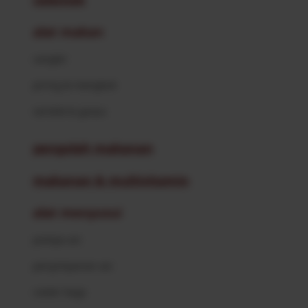
alat makan
cangkir
piring & mangkuk
sendok & garpu
pengolah makanan
makanan & multivitamin
alat menyusui
pompa asi
penyimpanan asi
cooler bags