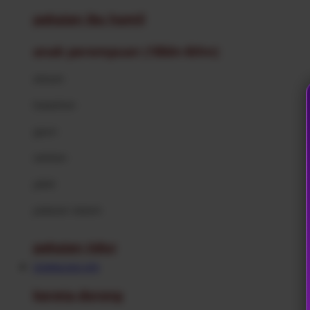
pakaian ibu hamil
anak perempuan (18bln-8thn)
atasan
bawahan
gaun
setelan
jaket
pakaian dalam
pakaian tidur
DOWNLOAD APK
kereta dorong