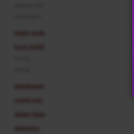
bayi baru lahir
usia 6 bulan+
koper anak
kursi mobil
0-13 Kg
0-36 Kg
gendongan
travel cots
diaper bags
aksesoris