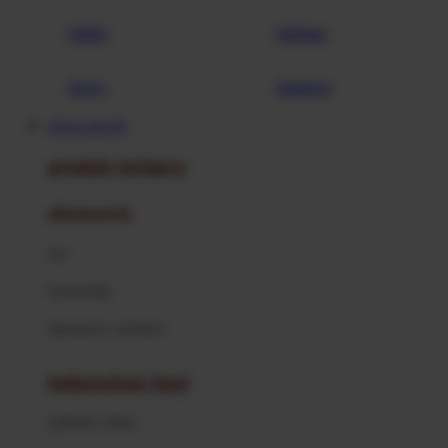
Addo
Adidas
Asics
Aveeno
SITUS GACOR
produk terbaru
aksesoris
tas
kacamata
aksesoris rambut
kebutuhan bayi
pakaian tidur