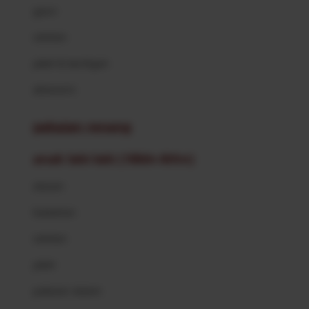
gaun
setelan
jaket & kardigan
aksesoris
pakaian renang
anak laki-laki (18bln-8thn)
atasan
bawahan
setelan
jaket
pakaian dalam